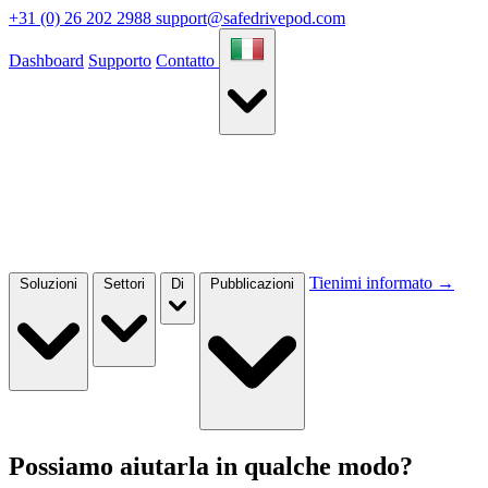
+31 (0) 26 202 2988
support@safedrivepod.com
Dashboard
Supporto
Contatto
Tienimi informato
→
Soluzioni
Settori
Di
Pubblicazioni
Possiamo aiutarla in qualche modo?