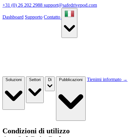
+31 (0) 26 202 2988
support@safedrivepod.com
Dashboard
Supporto
Contatto
Tienimi informato
→
Soluzioni
Settori
Di
Pubblicazioni
Condizioni di utilizzo