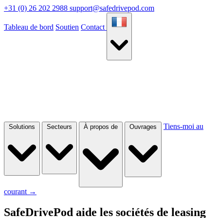
+31 (0) 26 202 2988
support@safedrivepod.com
Tableau de bord
Soutien
Contact
Tiens-moi au
Solutions
Secteurs
À propos de
Ouvrages
courant
→
SafeDrivePod aide les sociétés de leasing