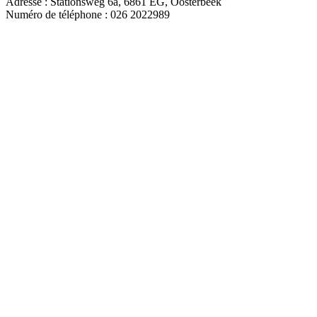
Adresse : Stationsweg 6a, 6861 EG, Oosterbeek
Numéro de téléphone : 026 2022989