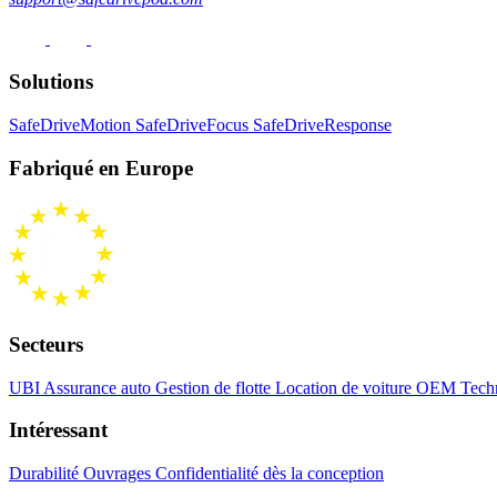
Solutions
SafeDriveMotion
SafeDriveFocus
SafeDriveResponse
Fabriqué en Europe
Secteurs
UBI Assurance auto
Gestion de flotte
Location de voiture
OEM Techn
Intéressant
Durabilité
Ouvrages
Confidentialité dès la conception