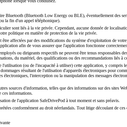
artphone lorsque vous conduisez.
-à-dire Bluetooth (Bluetooth Low Energy ou BLE), éventuellement des se
u la fin d'un appel téléphonique).
ticulier sont liés à la vie privée. Cependant, aucune donnée de localisa
tre politique en matière de protection de la vie privée.
être affectées par des modifications du système d'exploitation de votre ap
'application afin de vous assurer que l'application fonctionne correctemen
urs employés ou dirigeants respectifs ne peuvent être tenus responsables
formations, du matériel, des qualifications ou des recommandations liés à 
utilisation (ou de l'incapacité à utiliser) cette application, y compris
ommages résultant de l'utilisation d'appareils électroniques pour commu
électroniques, l'interception ou la manipulation des messages électroniqu
'autres sources d'information, telles que des informations sur des sites 
e ces informations.
lisation de l'application SafeDrivePod à tout moment et sans préavis.
rprétées conformément au droit néerlandais. Tout litige découlant de ces c
ivante