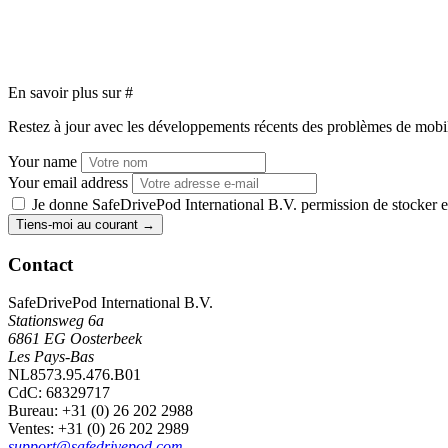
En savoir plus sur
#
Restez à jour avec les développements récents des problèmes de mobilit
Your name
Your email address
Je donne SafeDrivePod International B.V. permission de stocker et
Tiens-moi au courant
→
Contact
SafeDrivePod International B.V.
Stationsweg 6a
6861 EG Oosterbeek
Les Pays-Bas
NL8573.95.476.B01
CdC: 68329717
Bureau
: +31 (0) 26 202 2988
Ventes
: +31 (0) 26 202 2989
support@safedrivepod.com