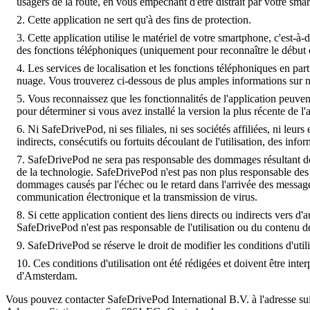
usagers de la route, en vous empêchant d'être distrait par votre sm
Cette application ne sert qu'à des fins de protection.
Cette application utilise le matériel de votre smartphone, c'est
des fonctions téléphoniques (uniquement pour reconnaître le début o
Les services de localisation et les fonctions téléphoniques en par
nuage. Vous trouverez ci-dessous de plus amples informations sur no
Vous reconnaissez que les fonctionnalités de l'application peuvent 
pour déterminer si vous avez installé la version la plus récente de l
Ni SafeDrivePod, ni ses filiales, ni ses sociétés affiliées, ni le
indirects, consécutifs ou fortuits découlant de l'utilisation, des in
SafeDrivePod ne sera pas responsable des dommages résultant de l'
de la technologie. SafeDrivePod n'est pas non plus responsable des d
dommages causés par l'échec ou le retard dans l'arrivée des messages 
communication électronique et la transmission de virus.
Si cette application contient des liens directs ou indirects vers d
SafeDrivePod n'est pas responsable de l'utilisation ou du contenu d
SafeDrivePod se réserve le droit de modifier les conditions d'uti
Ces conditions d'utilisation ont été rédigées et doivent être inte
d'Amsterdam.
Vous pouvez contacter SafeDrivePod International B.V. à l'adresse su