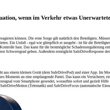
uation, wenn im Verkehr etwas Unerwartetes
reagieren können. Die erste Sorge gilt natürlich den Beteiligten. Müss
en. Ein Unfall - egal wie glimpflich er ausgeht - ist für die Beteiligten
r Kontrolle hast. Das kann für die bestmögliche Schadensregulierung e
deren Schweregrad geben. Außerdem ermöglicht SafeDriveResponse den 
eht aus einem kleinen Gerät (dem SafeDrivePod) und einer App. Im Mom
es Moments an eine empfangende Partei. Das kann ein Versicherer, eine 
tensignal vom Smartphone gesendet, woraufhin sofort und gezielt Hil
n SafeDriveMotion (Telematik) und SafeDriveFocus (automatische Ein