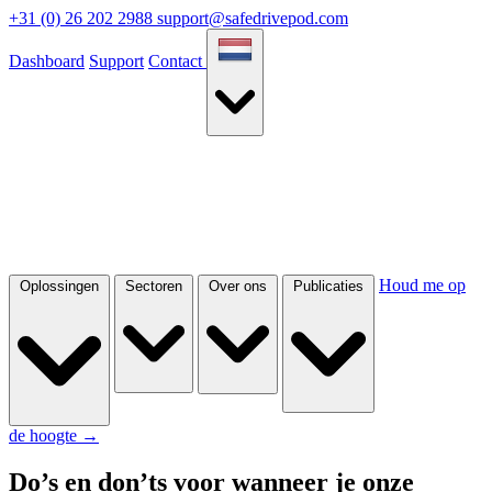
+31 (0) 26 202 2988
support@safedrivepod.com
Dashboard
Support
Contact
Houd me op
Oplossingen
Sectoren
Over ons
Publicaties
de hoogte
→
Do’s en don’ts voor wanneer je onze