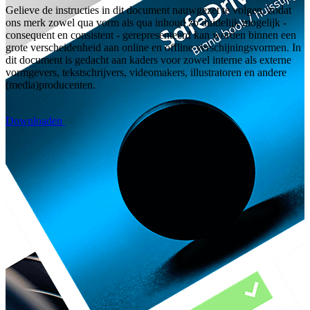
Gelieve de instructies in dit document nauwgezet te volgen, zodat
ons merk zowel qua vorm als qua inhoud zo duidelijk mogelijk -
consequent en consistent - gerepresenteerd kan worden binnen een
grote verscheidenheid aan online en offline verschijningsvormen. In
dit document is gedacht aan kaders voor zowel interne als externe
vormgevers, tekstschrijvers, videomakers, illustratoren en andere
(media)producenten.
Downloaden