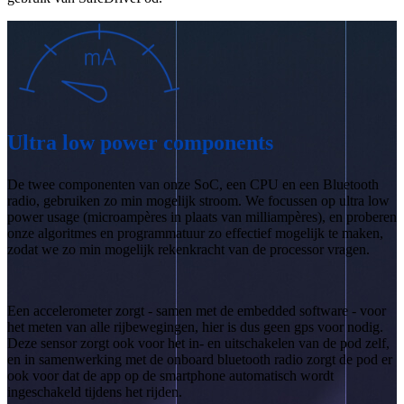
Ultra low power components
De twee componenten van onze SoC, een CPU en een Bluetooth
radio, gebruiken zo min mogelijk stroom. We focussen op ultra low
power usage (microampères in plaats van milliampères), en proberen
onze algoritmes en programmatuur zo effectief mogelijk te maken,
zodat we zo min mogelijk rekenkracht van de processor vragen.
Een accelerometer zorgt - samen met de embedded software - voor
het meten van alle rijbewegingen, hier is dus geen gps voor nodig.
Deze sensor zorgt ook voor het in- en uitschakelen van de pod zelf,
en in samenwerking met de onboard bluetooth radio zorgt de pod er
ook voor dat de app op de smartphone automatisch wordt
ingeschakeld tijdens het rijden.