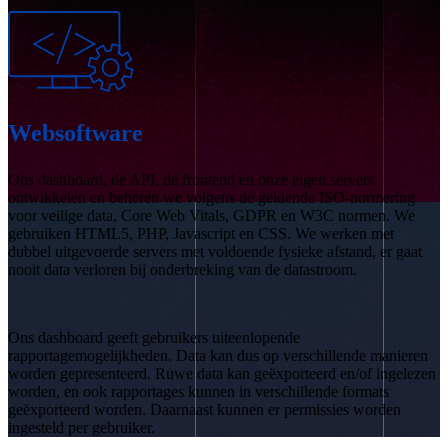
Websoftware
Ons dashboard, de API, de frontend en onze eigen servers
ontwikkelen en beheren we volgens de geldende ISO-normering
voor veilige data, Core Web Vitals, GDPR en W3C normen. We
gebruiken HTML5, PHP, Javascript en CSS. We werken met
dubbel uitgevoerde servers met voldoende fysieke afstand, er gaat
nooit data verloren bij onderbreking van de datastroom.
Ons dashboard geeft gebruikers uiteenlopende
rapportagemogelijkheden. Data kan dus op verschillende manieren
worden gepresenteerd. Ruwe data kan geëxporteerd en/of ingelezen
worden, en ook rapportages kunnen in verschillende formats
geëxporteerd worden. Daarnaast kunnen er permissies worden
ingesteld per gebruiker.