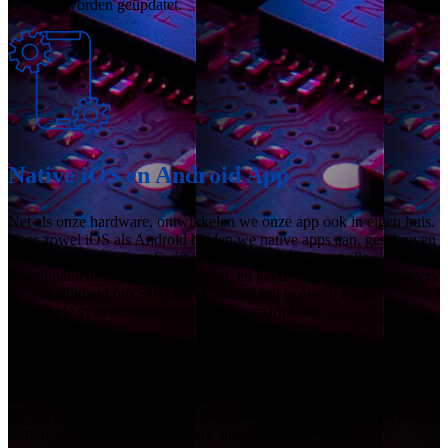
fysiek te worden geüpdatet.
Native iOS en Android App
Net als onze hardware, ontwikkelen we onze app ook in eigen huis.
Voor zowel iOS als Android bieden we native apps aan, geschreven
in Kotlin (Android) en Swift (iOS). De app faciliteert alle
functionaliteiten van SafeDrivePod, en geeft individuele bestuurders
de mogelijkheid om SafeDrivePod toegang te geven tot de
benodigde systeemonderdelen van de smartphone.
Deze integratie op besturingssysteemniveau zorgt voor een zo groot
mogelijk gebruiksgemak. In feite is er na het instellen van de pod en
de app geen handmatige bediening meer nodig. De app en de pod
starten automatisch, en gaan ook automatisch weer uit.