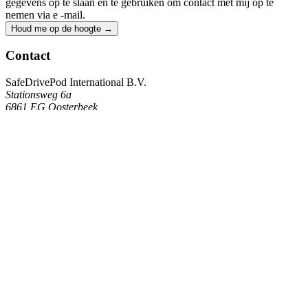
gegevens op te slaan en te gebruiken om contact met mij op te
nemen via e -mail.
Houd me op de hoogte
→
Contact
SafeDrivePod International B.V.
Stationsweg 6a
6861 EG Oosterbeek
Nederland
NL8573.95.476.B01
KVK: 68329717
Werken bij SafeDrivePod
Support
: +31 (0) 26 202 2988
Verkoop
: +31 (0) 26 202 2989
support@safedrivepod.com
Oplossingen
SafeDriveMotion
SafeDriveFocus
SafeDriveResponse
Gemaakt in Europa