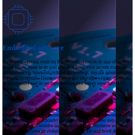
Embedded software
De dataverwerking vindt bij SafeDrivePod niet in de app of op een
server plaats, maar in de pod zelf. Dat zorgt voor zo min mogelijk
dataverkeer via bluetooth richting de telefoon, dus dat minimaliseert
het batterijverbruik. Daarnaast hoeft niet elke rijbeweging direct via
de databundel van de smartphone naar een server verstuurd te
worden.
De pod gebruikt flash memory, waarop alle rijbewegingen per trip
worden opgeslagen. Er kunnen ongeveer duizend trips worden
opgeslagen op de pod zonder dat er via de smartphone data
verzonden hoeft te worden naar de server. Ook versturen we over-
the-air updates voor de embedded software. De pod hoeft dus nooit