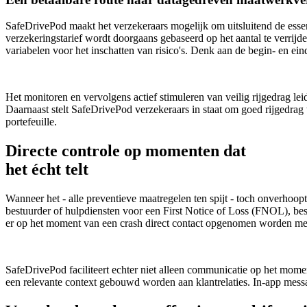
SafeDrivePod maakt het verzekeraars mogelijk om uitsluitend de essent
verzekeringstarief wordt doorgaans gebaseerd op het aantal te verrijd
variabelen voor het inschatten van risico's. Denk aan de begin- en ei
Het monitoren en vervolgens actief stimuleren van veilig rijgedrag le
Daarnaast stelt SafeDrivePod verzekeraars in staat om goed rijgedrag 
portefeuille.
Directe controle op momenten dat
het écht telt
Wanneer het - alle preventieve maatregelen ten spijt - toch onverhoop
bestuurder of hulpdiensten voor een First Notice of Loss (FNOL), bes
er op het moment van een crash direct contact opgenomen worden me
SafeDrivePod faciliteert echter niet alleen communicatie op het mom
een relevante context gebouwd worden aan klantrelaties. In-app messag