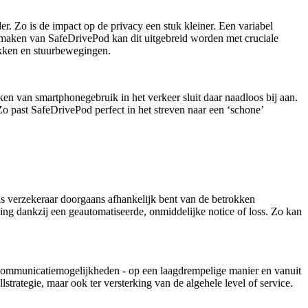
er. Zo is de impact op de privacy een stuk kleiner. Een variabel
te maken van SafeDrivePod kan dit uitgebreid worden met cruciale
rekken en stuurbewegingen.
ken van smartphonegebruik in het verkeer sluit daar naadloos bij aan.
Zo past SafeDrivePod perfect in het streven naar een ‘schone’
als verzekeraar doorgaans afhankelijk bent van de betrokken
ing dankzij een geautomatiseerde, onmiddelijke notice of loss. Zo kan
e communicatiemogelijkheden - op een laagdrempelige manier en vanuit
trategie, maar ook ter versterking van de algehele level of service.