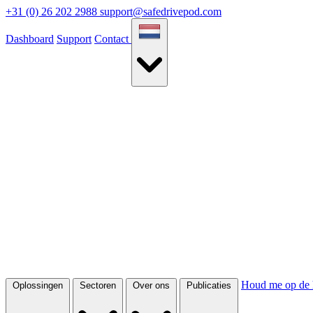
+31 (0) 26 202 2988
support@safedrivepod.com
Dashboard
Support
Contact
Houd me op de 
Oplossingen
Sectoren
Over ons
Publicaties