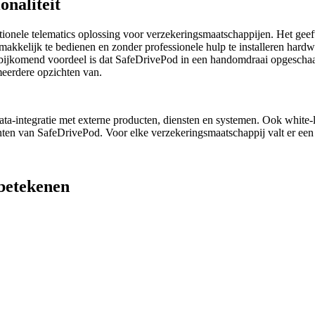
onaliteit
ionele telematics oplossing voor verzekeringsmaatschappijen. Het geeft i
kkelijk te bedienen en zonder professionele hulp te installeren hardwar
n bijkomend voordeel is dat SafeDrivePod in een handomdraai opgeschaa
 meerdere opzichten van.
ata-integratie met externe producten, diensten en systemen. Ook white
ementen van SafeDrivePod. Voor elke verzekeringsmaatschappij valt er ee
betekenen