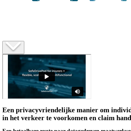
Een privacyvriendelijke manier om individu
in het verkeer te voorkomen en claim handl
Een betaalbare route naar datagedreven maatwerkve