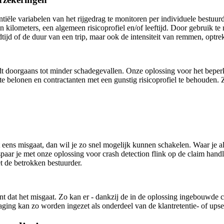
iële variabelen van het rijgedrag te monitoren per individuele bestuurd
en kilometers, een algemeen risicoprofiel en/of leeftijd. Door gebruik 
ndtijd of de duur van een trip, maar ook de intensiteit van remmen, opt
idt doorgaans tot minder schadegevallen. Onze oplossing voor het beper
te belonen en contractanten met een gunstig risicoprofiel te behouden. 
t eens misgaat, dan wil je zo snel mogelijk kunnen schakelen. Waar je 
paar je met onze oplossing voor crash detection flink op de claim handl
t de betrokken bestuurder.
ent dat het misgaat. Zo kan er - dankzij de in de oplossing ingebouwd
ing kan zo worden ingezet als onderdeel van de klantretentie- of upsells