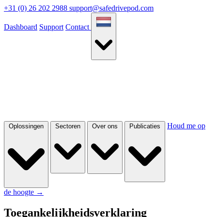
+31 (0) 26 202 2988
support@safedrivepod.com
Dashboard
Support
Contact
Houd me op
Oplossingen
Sectoren
Over ons
Publicaties
de hoogte
→
Toegankelijkheidsverklaring