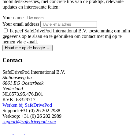
mobiliteitskwesties, met concrete tips van de praktijk, relevante
updates en interessante feiten:
Your name
Your email address
Ik geef SafeDrivePod International B.V. toestemming om mijn
gegevens op te slaan en te gebruiken om contact met mij op te
nemen via e -mail.
Houd me op de hoogte
→
Contact
SafeDrivePod International B.V.
Stationsweg 6a
6861 EG Oosterbeek
Nederland
NL8573.95.476.B01
KVK: 68329717
Werken bij SafeDrivePod
Support
: +31 (0) 26 202 2988
Verkoop
: +31 (0) 26 202 2989
support@safedrivepod.com