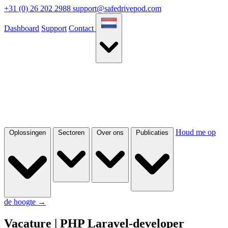
+31 (0) 26 202 2988
support@safedrivepod.com
Dashboard
Support
Contact
Houd me op
Oplossingen
Sectoren
Over ons
Publicaties
de hoogte
→
Vacature | PHP Laravel-developer